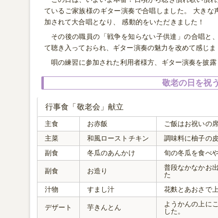
ているご家族様のギター演奏で合唱しました。 大きな
加されて大合唱となり、 感動的をいただきました！
その後の職員の「戦争を知らない子供達」の合唱と、
て聴き入っておられ、ギター演奏の魅力を改めて感じま
唄の練習に参加された利用者様方、ギター演奏を披露
敬老の日を祝う
行事食「敬老会」献立
主食
お赤飯
ご飯はお祝いの
主菜
和風ローストチキン
調味料に柚子の
副食
冬瓜のあんかけ
旬の冬瓜を食べや
普段なかなかお
副食
お造り
た
汁物
すまし汁
花麩とあおさで
ようかんの上に
デザート
芋きんとん
した。