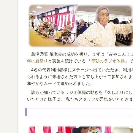
島津乃荘 敬老会の成功を祈り、まずは「みやこんじ
年の夏祭り
と実施を続けている 「
毎朝のラジオ体操
」
4名の代表利用者様にステージへ出ていただき、利用
られるように来場された方々も立ち上がって参加されま
和やかなムードで進められました。
誰もが知っているラジオ体操の動きを「久しぶりにし
いただけた様子に、 私たちスタッフが元気をいただき