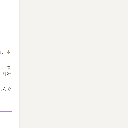
会
、
本
、 つ
、終始
しんで