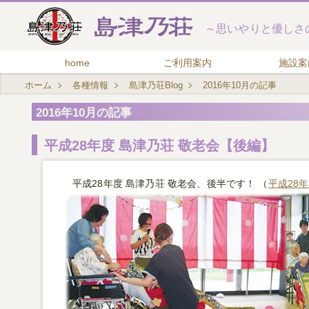
～思いやりと優しさ
home
ご利用案内
施設案
ホーム
各種情報
島津乃荘Blog
2016年10月の記事
2016年10月の記事
平成28年度 島津乃荘 敬老会【後編】
平成28年度 島津乃荘 敬老会、後半です！ （
平成28