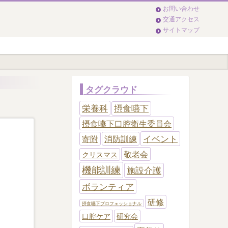
お問い合わせ
交通アクセス
サイトマップ
タグクラウド
栄養科
摂食嚥下
摂食嚥下口腔衛生委員会
イベント
寄附
消防訓練
敬老会
クリスマス
機能訓練
施設介護
ボランティア
研修
摂食嚥下プロフェッショナル
口腔ケア
研究会