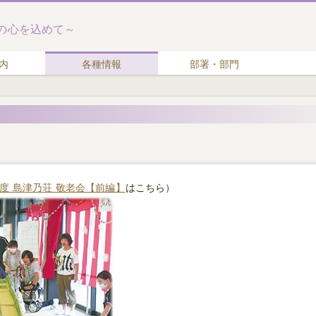
の心を込めて～
内
各種情報
部署・部門
年度 島津乃荘 敬老会【前編】
はこちら）