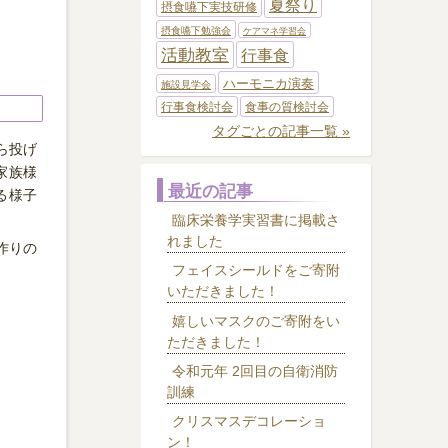
夏祭り
摂食嚥下実技研修
摂食嚥下勉強会
ケアマネ学習会
活動教室
行事食
ハーモニカ演奏
施設見学会
行事食検討会
食事の質検討会
タグごとの記事一覧 »
ら投げ
家族様
最近の記事
る様子
臨床栄養学実習書に掲載さ
れました
作りの
フェイスシールドをご寄附
いただきました！
嬉しいマスクのご寄附をい
ただきました！
令和元年 2回目の自衛消防
訓練
クリスマスデコレーショ
ン！