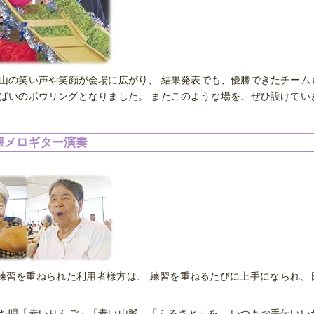
山の笑い声や笑顔が会場に広がり、 結果発表でも、優勝できたチーム
ぱいのボウリングとなりました。 またこのような場を、ぜひ設けてい
懐メロギター演奏
練習を重ねられた利用者様方は、 練習を重ねるたびに上手になられ、
た唄「赤いりんご」「青い山脈」「ふるさと」を、 いつもお手伝いい