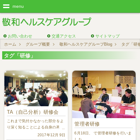
menu
お問い合わせ
交通アクセス
サイトマップ
ホーム
グループ概要
敬和ヘルスケアグループBlog
タグ「研
タグ「研修」
TA（自己分析）研修会
これまで気付かなかった部分をよ
管理者研修
り深く知ることによる自身の再発
6月18日、 で管理者研修を行いま
見と人との関わり方を学びまし
2017年12月 9日
した。 ...
た。