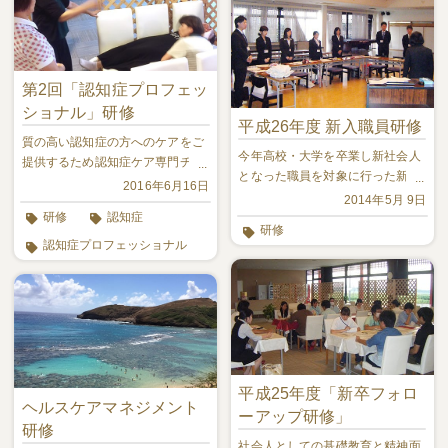
第2回「認知症プロフェッ
ショナル」研修
平成26年度 新入職員研修
質の高い認知症の方へのケアをご
今年高校・大学を卒業し新社会人
提供するため認知症ケア専門チー
となった職員を対象に行った新入
ム「認知症プロフェッショナル」
2016年6月16日
職員研修の様子をご紹介
2014年5月 9日
を立ち上げることになりました。
研修
認知症
研修
認知症プロフェッショナル
平成25年度「新卒フォロ
ヘルスケアマネジメント
ーアップ研修」
研修
社会人としての基礎教育と精神面