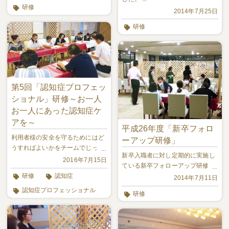
研修
2014年7月25日
研修
第5回「認知症プロフェッ
ショナル」研修～お一人
お一人にあった認知症ケ
アを～
平成26年度「新卒フォロ
利用者様の安全を守るためにはど
ーアップ研修」
うすればよいかをチームでじっく
新卒入職者に対し定期的に実施し
り検討しました。
2016年7月15日
ている新卒フォローアップ研修の
研修
認知症
様子をご紹介。
2014年7月11日
認知症プロフェッショナル
研修