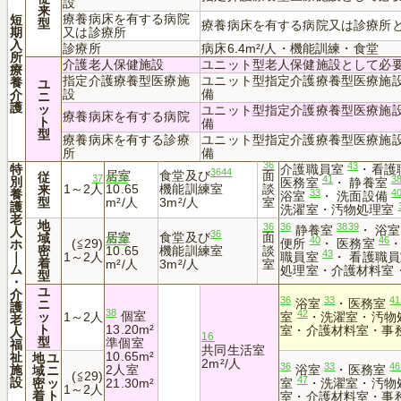
設
来
療養病床を有する病院
短
型
療養病床を有する病院又は診療所
期
又は診療所
入
診療所
病床6.4m²/人・機能訓練・食堂
所
介護老人保健施設
ユニット型老人保健施設として必
療
指定介護療養型医療施
ユニット型指定介護療養型医療施
養
ユ
設
備
介
ニ
護
ッ
ユニット型指定介護療養型医療施
療養病床を有する病院
ト
備
型
療養病床を有する診療
ユニット型指定介護療養型医療施
所
備
36
43
特
介護職員室
・看護
36
44
居室
食堂及び
面
従
37
36
38
41
3
別
医務室
・ 静養室
1～2人
10.65
機能訓練室
談
来
33
4
養
浴室
・ 洗面設備
型
m²/人
3m²/人
室
護
洗濯室・汚物処理室
老
地
36
36
38
39
静養室
・ 浴
人
36
居室
食堂及び
面
域
36
38
40
46
(≦29)
便所
・ 医務室
ホ
密
10.65
機能訓練室
談
43
｜
1～2人
職員室
・ 看護職
着
m²/人
3m²/人
室
ム
処理室・介護材料室
型
・
ユ
介
36
33
41
浴室
・医務室
ニ
護
38
42
個室
ッ
1～2人
室
・洗濯室・汚物
老
ト
13.20m²
室・介護材料室・事
人
16
型
準個室
福
共同生活室
10.65m²
祉
地
ユ
2m²/人
36
33
46
施
2人室
浴室
・医務室
域
ニ
(≦29)
47
設
密
ッ
21.30m²
室
・洗濯室・汚物
1～2人
着
ト
室・介護材料室・事