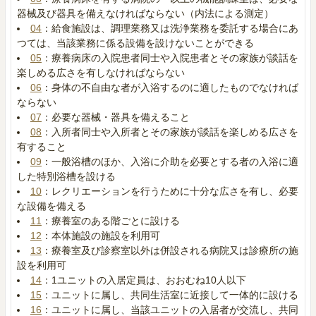
器械及び器具を備えなければならない（内法による測定）
04
：給食施設は、調理業務又は洗浄業務を委託する場合にあ
つては、当該業務に係る設備を設けないことができる
05
：療養病床の入院患者同士や入院患者とその家族が談話を
楽しめる広さを有しなければならない
06
：身体の不自由な者が入浴するのに適したものでなければ
ならない
07
：必要な器械・器具を備えること
08
：入所者同士や入所者とその家族が談話を楽しめる広さを
有すること
09
：一般浴槽のほか、入浴に介助を必要とする者の入浴に適
した特別浴槽を設ける
10
：レクリエーションを行うために十分な広さを有し、必要
な設備を備える
11
：療養室のある階ごとに設ける
12
：本体施設の施設を利用可
13
：療養室及び診察室以外は併設される病院又は診療所の施
設を利用可
14
：1ユニットの入居定員は、おおむね10人以下
15
：ユニットに属し、共同生活室に近接して一体的に設ける
16
：ユニットに属し、当該ユニットの入居者が交流し、共同