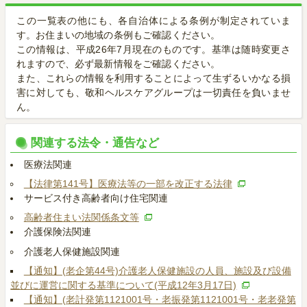
この一覧表の他にも、各自治体による条例が制定されていま
す。お住まいの地域の条例もご確認ください。
この情報は、平成26年7月現在のものです。基準は随時変更さ
れますので、必ず最新情報をご確認ください。
また、これらの情報を利用することによって生ずるいかなる損
害に対しても、敬和ヘルスケアグループは一切責任を負いませ
ん。
関連する法令・通告など
医療法関連
【法律第141号】医療法等の一部を改正する法律
サービス付き高齢者向け住宅関連
高齢者住まい法関係条文等
介護保険法関連
介護老人保健施設関連
【通知】(老企第44号)介護老人保健施設の人員、施設及び設備
並びに運営に関する基準について(平成12年3月17日)
【通知】(老計発第1121001号・老振発第1121001号・老老発第