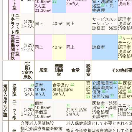
10.65m²
室・洗濯室・
23
ト
2m²/人
洗面所
09
2人室
浴室
・ 汚
型
21.30m²
物処理
サ
ユ
サービスステ
調理室
テ
ニ
(≦29)
同上
40m²
同上
ーション・
洗濯室
ラ
ッ
1～2人
イ
ト
診察室・浴室
汚物処
ト
型
医
ユ
13
サー
療
ニ
テーシ
(≦29)
機
ッ
同上
40m²
同上
診察室
調理室
関
ト
1～2人
洗濯室
併
型
汚物処
設
(定
機能
談
員)
居室
訓練
食堂
話
その他必
1室の
室
室
床数
32
31
面
介護職員室
医務
32
居室
食堂及び
従
30
短
談
看護職員室・
調理室
(≧20)
10.65
機能訓練室
来
期
33
33
室
便所
・
浴室
型
≦4人
m²/人
3m²/人
入
33
洗面設備
介護材
32
所
ユ
生
個室
医務室・洗濯
ユニッ
ニ
30
16
活
33
10.65m²
浴室
・調理
1
(≧20)
共同生活室
[居室
ッ
介
準個室
汚物処理
ト
1～2人
2m²/人
洗面設
護
31
10.65m²
介護材料
型
介護老人保健施設
老人保健施設として必要とされる
指定介護療養型医療施
指定介護療養型医療施設として必
従