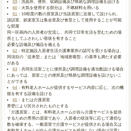
59
：洗面所、便所、収納設備及び簡易な調理設備を設ける
60
：火気を使用する部分は、不燃材料を用いる
61
：10程度の数の居室及び当該居室に近接して設けられ、
談話室、娯楽室又は集会室及び食堂として使用することが可能
な部屋
同一区画内の入所者が交流し、共同で日常生活を営むための場
所としてふさわしい形状を有すること
必要な設備及び備品を備える
62
：特定施設入居者生活介護事業所の認可を受ける場合は、
同項目の「従来型」または「地域密着型」の基準も満たす必要
がある
63
：共同生活室ごとに便所及び調理設備を適当数設ける場合
にあっては、居室ごとの便所及び簡易な調理設備を設けないこ
とができる
64
：有料老人ホームが提供するサービス内容に応じ、次の機
能を有する設備を設ける
65
：または介護居室
界壁により区分されたものとする
「介護居室」とは、有料老人ホームが自ら介護サービスを提供
するための専用の居室であり、入居者の状況等に応じて適切な
数を確保する。一般居室で介護サービスが提供される場合又は
有料老人ホームが自ら介護サービスを提供しない場合は設置し