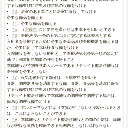
する設備並びに防虫及び防鼠の設備を設ける
43
：居室のある階ごとに居室に近接して設ける
必要な備品を備える
44
：必要な備品を備える
45
：（
宮崎県
）要件を満たせば中廊下を1.8mとできる
46
：医療法 第一条の五第二項 に規定する診療所とする
入所者を診療するために必要な医薬品及び医療機器を備えるほ
か、必要に応じて臨床検査設備を設ける
入院施設を有しない診療所として医療法第七条第一項の規定に
基づく都道府県知事の許可を得ること
本体施設が特別養護老人ホームであるサテライト型居住施設は
医務室を必要としない
47
：火気を使用する部分は、不燃材料を用いる
食器、調理器具等を消毒する設備、食器、食品等を清潔に保管
する設備並びに防虫及び防鼠の設備を設ける
サテライト型居住施設で本体施設の調理室で調理する場合は、
簡易な調理設備で足りる
48
：アルコーブなどにより支障が生じないと認められるとき
は、これによらないことができる
49
：本体施設とサテライト型居住施設との間の距離は、両施
設が密接な連携を確保できる範囲内としなければならない