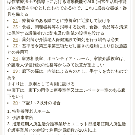
は作業療法士の指導下における運動機能やADL(日常生活動作能
力)の改善を中心としたものであるので、これに必要な器械・器
具を備える
24
：療養室のある階ごとに療養室に近接して設ける
25
：食器、調理器具等を消毒する設備、食器、食品等を清潔
に保管する設備並びに防虫及び防鼠の設備を設ける
26
：薬剤師が介護老人保健施設で調剤を行う場合は必要
27
：基準省令第三条第三項ただし書きの適用により併設施設
との共用可
28
：家族相談室、ボランティア・ルーム、家族介護教室は、
介護老人保健施設の性格等からみて設置が望ましい
29
：廊下の幅は、内法によるものとし、手すりを含むもので
ある
手すりは、原則として両側に設ける
中廊下は、廊下の両側に療養室等又はエレベーター室のある廊
下をいう
30
：下記1～3以外の場合
特別養護老人ホーム
併設事業所
指定短期入所生活介護事業所とユニット型指定短期入所生活
介護事業所との併設で利用定員総数が20人以上