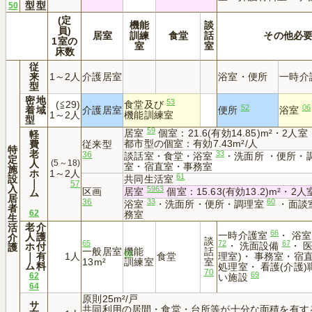
型
型
50
(定
機能
談
員)
居室
訓練
食堂
話
その他必
1室の
室
室
床数
従
来
1～2人
介護居室
浴室・便所
一時介
型
密
地
53
(≦29)
食堂及び
52
06
着
域
介護居室
便所
浴室
1～2人
機能訓練室
型
59
居室
個室：21.6(有効14.85)m²・2人室：
軽
都市型の個室：有効7.43m²/人
費
従来型
特
老
33
36
談話室・食堂・浴室
・洗面所 ・便所・
定
人
(5～18)
室・宿直室・事務室
施
ホ
1～2人
61
設
共同生活室
｜
57
入
59
63
区画
居室
個室：15.63(有効13.2)m²・2人室
ム
居
33
60
36
浴室
・洗面所・便所・調理室
・面談
者
62
務室
生
老
介
活
66
一時介護室
・ 浴
人
護
介
談
65
72
67
・ 洗面設備
・ 
ホ
付
護
一般居室
機能
話
68
｜
有
1人
食堂
理室)・ 事務室・宿
13m²
訓練室
室
ム
料
処理室・ 看護(介護
70
69
62
い施設
64
原則25m²/戸
サ
共同利用の居間・食堂・台所等が十分な面積を有する場