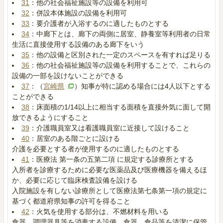
31
：他の社会福祉施設等の設備を利用可
32
：併設本体施設の設備を利用可
33
：要介護者が入浴するのに適したものとする
34
：中廊下とは、廊下の両側に居室、静養室等利用者の日常
生活に直接使用する設備のある廊下をいう
35
：他の設備と区別された一定のスペースを有すれば足りる
36
：他の社会福祉施設等の設備を利用することで、これらの
設備の一部を設けないことができる
37
：（
宮崎県
）知事が特に認める場合には4人以下とする
ことができる
38
：床面積の1/14以上に相当する面積を直接外気に面して開
放できるようにすること
39
：介護職員室又は看護職員室に近接して設けること
40
：居室のある階ごとに設ける
介護を必要とする者が使用するのに適したものとする
41
：医療法 第一条の五第二項 に規定する診療所とする
入所者を診療するために必要な医薬品及び医療機器を備えるほ
か、必要に応じて臨床検査設備を設ける
入院施設を有しない診療所として医療法第七条第一項の規定に
基づく都道府県知事の許可を得ること
42
：火気を使用する部分は、不燃材料を用いる
食器、調理器具等を消毒する設備、食器、食品等を清潔に保管