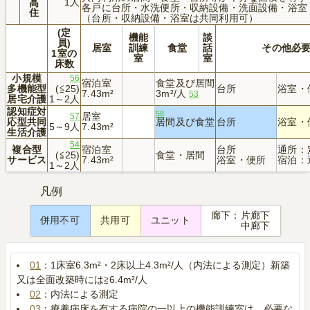
1人
高
各戸に台所・水洗便所・収納設備・洗面設備・浴室
住
（台所・収納設備・浴室は共同利用可）
(定
機能
談
員)
居室
訓練
食堂
話
その他必
1室の
室
室
床数
小規模
56
宿泊室
食堂及び居間
多機能型
(≦25)
台所
浴室・
7.43m²
3m²/人
53
居宅介護
1～2人
認知症対
58
居室
57
応型共同
居間及び食堂
台所
浴室・
5～9人
7.43m²
生活介護
54
複合型
宿泊室
台所
通所：定
(≦25)
食堂・居間
サービス
7.43m²
浴室・便所
宿泊：通
1～2人
凡例
廊下：片廊下
併用不可
共用可
ユニット
中廊下
01
：1床室6.3m²・2床以上4.3m²/人（内法による測定）新築
又は全面改築時には≧6.4m²/人
02
：内法による測定
03
：療養病床を有する病院の一以上の機能訓練室は、必要な