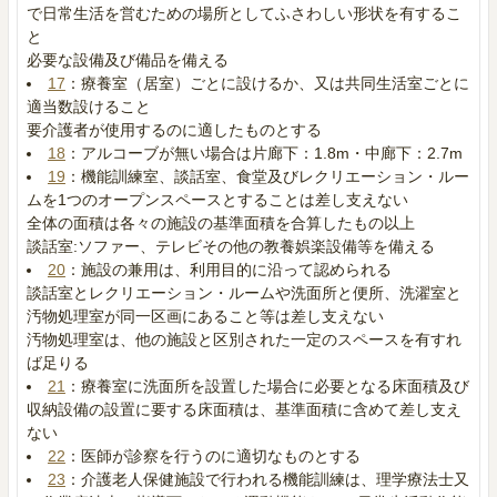
で日常生活を営むための場所としてふさわしい形状を有するこ
と
必要な設備及び備品を備える
17
：療養室（居室）ごとに設けるか、又は共同生活室ごとに
適当数設けること
要介護者が使用するのに適したものとする
18
：アルコーブが無い場合は片廊下：1.8m・中廊下：2.7m
19
：機能訓練室、談話室、食堂及びレクリエーション・ルー
ムを1つのオープンスペースとすることは差し支えない
全体の面積は各々の施設の基準面積を合算したもの以上
談話室:ソファー、テレビその他の教養娯楽設備等を備える
20
：施設の兼用は、利用目的に沿って認められる
談話室とレクリエーション・ルームや洗面所と便所、洗濯室と
汚物処理室が同一区画にあること等は差し支えない
汚物処理室は、他の施設と区別された一定のスペースを有すれ
ば足りる
21
：療養室に洗面所を設置した場合に必要となる床面積及び
収納設備の設置に要する床面積は、基準面積に含めて差し支え
ない
22
：医師が診察を行うのに適切なものとする
23
：介護老人保健施設で行われる機能訓練は、理学療法士又