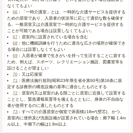
なくてもよい
66
：「一時介護室」とは、一時的な介護サービスを提供する
ための居室であり、入居者の状況等に応じて適切な数を確保す
る。一般居室又は介護居室で一時的な介護サービスを提供する
ことが可能である場合は設置しなくてもよい。
67
：居室内に設置されている場合を含む
68
：他に機能訓練を行うために適当な広さの場所が確保でき
る場合には設置しなくてもよい
69
：入居者が健康で生きがいを持って生活することに資する
ため、例えば、スポーツ、レクリエーション施設、図書室等を
設けることが望ましい
70
：又は応接室
71
：医療法施行規則(昭和23年厚生省令第50号)第16条に規
定する診療所の構造設備の基準に適合したものとする
72
：居室内又は居室のある階ごとに居室に近接して設置する
こととし、緊急通報装置等を備えるとともに、身体の不自由な
者が使用するのに適したものとする
73
：すべての介護居室が個室で床面積≧18m²(壁芯)、かつ、
居室内に便所及び洗面設備が設置されている場合：廊下幅 1.4m
ル以上、中廊下の幅は1.8m以上