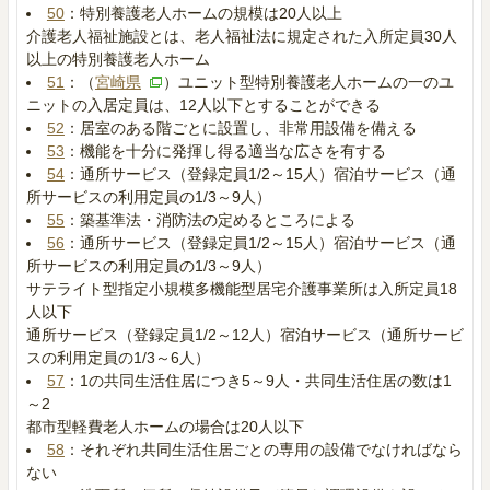
50
：特別養護老人ホームの規模は20人以上
介護老人福祉施設とは、老人福祉法に規定された入所定員30人
以上の特別養護老人ホーム
51
：（
宮崎県
）ユニット型特別養護老人ホームの一のユ
ニットの入居定員は、12人以下とすることができる
52
：居室のある階ごとに設置し、非常用設備を備える
53
：機能を十分に発揮し得る適当な広さを有する
54
：通所サービス（登録定員1/2～15人）宿泊サービス（通
所サービスの利用定員の1/3～9人）
55
：築基準法・消防法の定めるところによる
56
：通所サービス（登録定員1/2～15人）宿泊サービス（通
所サービスの利用定員の1/3～9人）
サテライト型指定小規模多機能型居宅介護事業所は入所定員18
人以下
通所サービス（登録定員1/2～12人）宿泊サービス（通所サービ
スの利用定員の1/3～6人）
57
：1の共同生活住居につき5～9人・共同生活住居の数は1
～2
都市型軽費老人ホームの場合は20人以下
58
：それぞれ共同生活住居ごとの専用の設備でなければなら
ない