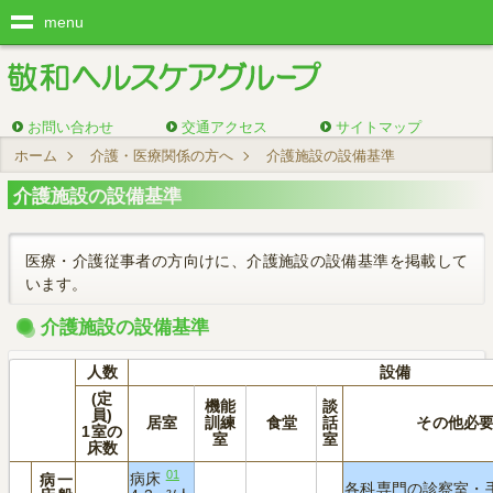
menu
お問い合わせ
交通アクセス
サイトマップ
ホーム
介護・医療関係の方へ
介護施設の設備基準
介護施設の設備基準
医療・介護従事者の方向けに、介護施設の設備基準を掲載して
います。
介護施設の設備基準
人数
設備
(定
機能
談
員)
居室
訓練
食堂
話
その他必
1室の
室
室
床数
01
病床
病
一
各科専門の診察室・