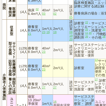
床
般
4.3m²/人
臨床検査施設・エッ
病
診療に関する諸記録
談
院
養
医
02
病床
40m²
1m²/人
話
≦4人
病
療
療養病床の場合：浴
6.4m²/人
室
03
02
床
療
05
談
22
診察室
・サービス
話
療養室
レクリエーションル
従
1m²/人
2m²/人
室
25
20
≦4人
8.0m²/人
調理室
・洗濯室
来
23
19
19
08
11
20
型
洗面室
・ 汚物
21
19
26
28
調剤所
・その他
20
型
サ
サービスステーショ
談
小
テ
(≦29)
療養室
40m²
レクリエーションル
2m²/人
話
規
ラ
≦4人
8.0m²/人
診察室・浴室
23
模
イ
室
洗面室・便所
ト
13
サー
設
医
レクリ
型
療
(≦29)
療養室
40m²
小
機
2m²/人
診察室
調理室
≦4人
8.0m²/人
23
規
関
便所・
模
併
その他
介
護
養
病
27
診察
老
談
サービスステ
と
院
療養室
1m²/人
2m²/人
レクリ
人
≦4人
話
ーション・
の
又
8.0m²/人
浴室・
27
27
保
併
は
室
洗面室・便所
その他
健
設
特
施
個室
サービスステ
設
ユ
13.20m²
ーション・診
ユニッ
ニ
16
準個室
1m²/人
察室・ 調理
1～2人
共同生活室
[療養
ッ