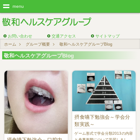
menu
お問い合わせ
交通アクセス
サイトマップ
ホーム
グループ概要
敬和ヘルスケアグループBlog
敬和ヘルスケアグループBlog
摂食嚥下勉強会～学会分
類実践～
ゲーム形式で学会分類2013の内容
摂食嚥下勉強会～口腔内
と食事形態について学習しまし