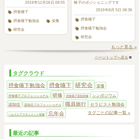
タッフによる伝達研修が行われま
2019年12月26日 08:55
椅子のポジショニングです
した
2019年8月 5日 08:36
摂食嚥下
摂食嚥下
摂食嚥下勉強会
栄養
摂食嚥下勉強会
研究会
研究会
もっと見る »
ページトップへ戻る
タグクラウド
研究会
摂食嚥下勉強会
摂食嚥下
栄養
研修
シンポジウム
摂食嚥下プロフェッショナル
摂食嚥下実技研修
職員旅行
セラピスト勉強会
認知症
認知症プロフェッショナル
タグごとの記事一覧 »
忘年会
ヘルスケアマネジメント研修
最近の記事