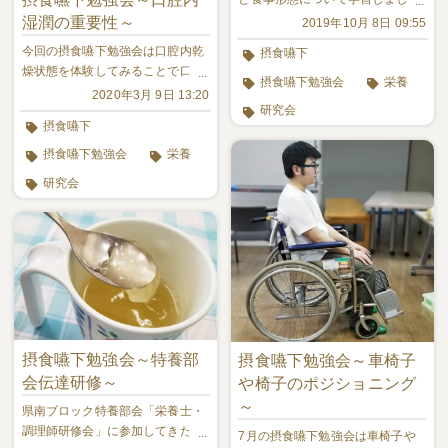
た。
湿潤の重要性～
2019年10月 8日 09:55
今回の摂食嚥下勉強会は口腔内乾
摂食嚥下
燥状態を体験してみることで口腔
摂食嚥下勉強会
栄養
内湿潤の重要性を再確認しまし
2020年3月 9日 13:20
研究会
た。
摂食嚥下
摂食嚥下勉強会
栄養
研究会
摂食嚥下勉強会～特養部
摂食嚥下勉強会～車椅子
会伝達研修～
や椅子のポジショニング
～
県南ブロック特養部会「栄養士・
調理師研修会」に参加してきたス
7月の摂食嚥下勉強会は車椅子や