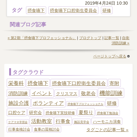
2019年4月24日 10:30
タグ
摂食嚥下
摂食嚥下口腔衛生委員会
研修
関連ブログ記事
« 第2期「摂食嚥下プロフェッショナル」
|
ブログトップ
|
記事一覧
|
自衛
消防訓練 »
ページトップへ戻る
タグクラウド
栄養科
摂食嚥下
摂食嚥下口腔衛生委員会
寄附
機能訓練
イベント
消防訓練
敬老会
クリスマス
施設介護
ボランティア
研修
摂食嚥下プロフェッショナル
夏祭り
口腔ケア
研究会
摂食嚥下実技研修
摂食嚥下勉強会
活動教室
行事食
ハーモニカ演奏
施設見学会
ケアマネ学習会
タグごとの記事一覧 »
行事食検討会
食事の質検討会