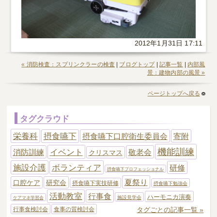
2012年1月31日 17:11
« 消防検査：スプリンクラーの検査
|
ブログトップ
|
記事一覧
|
内部風
景：建物内部の風景 »
ページトップへ戻る
タグクラウド
栄養科
摂食嚥下
摂食嚥下口腔衛生委員会
寄附
機能訓練
イベント
消防訓練
敬老会
クリスマス
施設介護
ボランティア
研修
摂食嚥下プロフェッショナル
夏祭り
口腔ケア
研究会
摂食嚥下実技研修
摂食嚥下勉強会
活動教室
行事食
ハーモニカ演奏
施設見学会
ケアマネ学習会
タグごとの記事一覧 »
行事食検討会
食事の質検討会