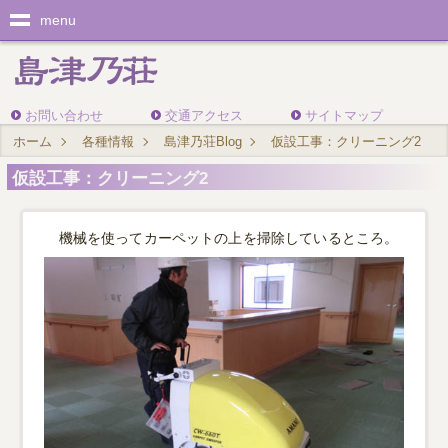
menu
お問い合わせ
交通アクセス
サイトマップ
ホーム
各種情報
島津乃荘Blog
仮設工事：クリーニング2
仮設工事：クリーニング2
機械を使ってカーペットの上を掃除しているところ。