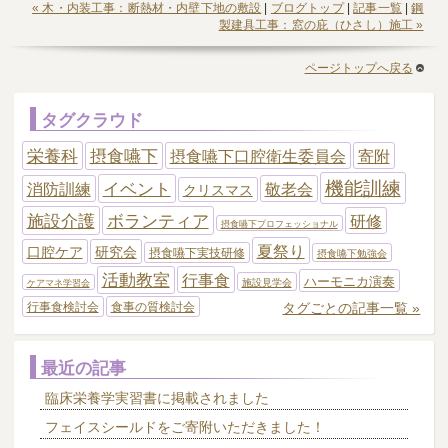
« 木・内装工事：断熱材・内壁下地の敷設
|
ブログトップ
|
記事一覧
|
鋼
製建具工事：窓の庇（ひさし）施工 »
ページトップへ戻る
タグクラウド
栄養科
摂食嚥下
摂食嚥下口腔衛生委員会
寄附
機能訓練
イベント
消防訓練
敬老会
クリスマス
施設介護
ボランティア
研修
摂食嚥下プロフェッショナル
夏祭り
口腔ケア
研究会
摂食嚥下実技研修
摂食嚥下勉強会
活動教室
行事食
ハーモニカ演奏
施設見学会
ケアマネ学習会
タグごとの記事一覧 »
行事食検討会
食事の質検討会
最近の記事
臨床栄養学実習書に掲載されました
フェイスシールドをご寄附いただきました！