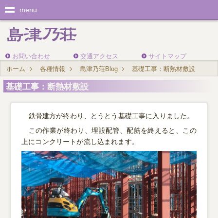
menu
お問い合わせ
交通アクセス
サイトマップ
ホーム
各種情報
島津乃荘Blog
基礎工事：断熱材敷設
基礎工事：断熱材敷設
鉄骨建方が終わり、とうとう基礎工事に入りました。
この作業が終わり、埋設配管、配筋を終えると、この
上にコンクリートが流し込まれます。